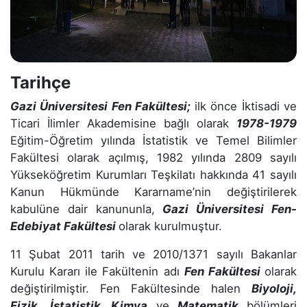
Tarihçe
Gazi Üniversitesi Fen Fakültesi;
ilk önce İktisadi ve
Ticari İlimler Akademisine bağlı olarak
1978-1979
Eğitim-Öğretim yılında İstatistik ve Temel Bilimler
Fakültesi olarak açılmış, 1982 yılında 2809 sayılı
Yükseköğretim Kurumları Teşkilatı hakkında 41 sayılı
Kanun Hükmünde Kararname’nin değiştirilerek
kabulüne dair kanununla,
Gazi Üniversitesi Fen-
Edebiyat Fakültesi
olarak kurulmuştur.
11 Şubat 2011 tarih ve 2010/1371 sayılı Bakanlar
Kurulu Kararı ile Fakültenin adı
Fen Fakültesi
olarak
değiştirilmiştir. Fen Fakültesinde halen
Biyoloji,
Fizik
,
İstatistik,
Kimya
ve
M
atematik
bölümleri